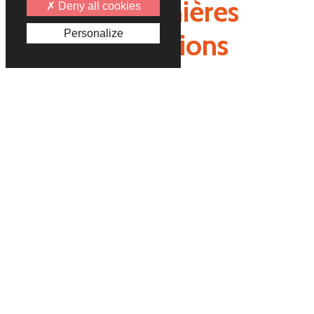
Nos dernières
Deny all cookies
Personalize
productions
VÉHICULES