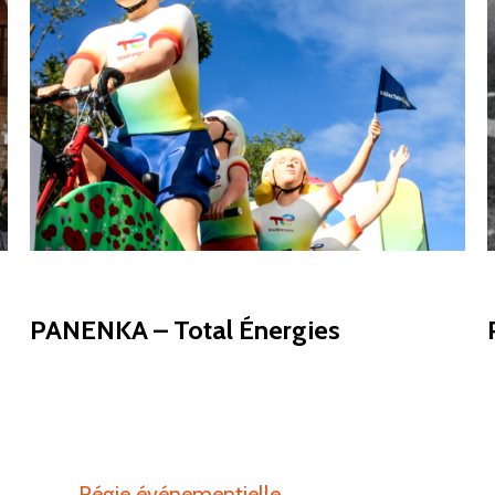
SCULPTURES 3D
PANENKA – Total Énergies
Régie événementielle