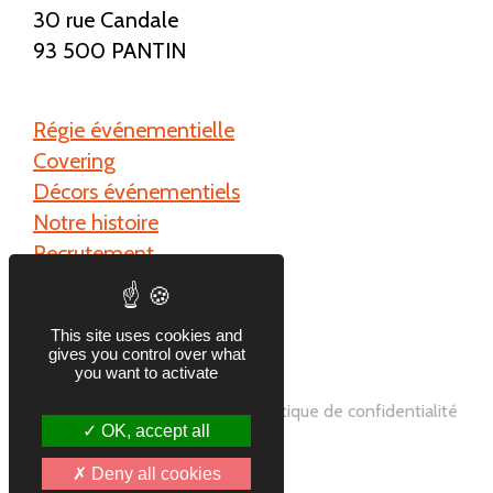
30 rue Candale
93 500 PANTIN
Régie événementielle
Covering
Décors événementiels
Notre histoire
Recrutement
Contact
This site uses cookies and
gives you control over what
you want to activate
© 2026 Mandarine l'Atelier |
Politique de confidentialité
OK, accept all
|
Mentions légales
|
Plan du site
Deny all cookies